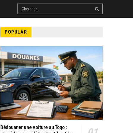
POPULAR
Dédouaner une voiture au Togo :