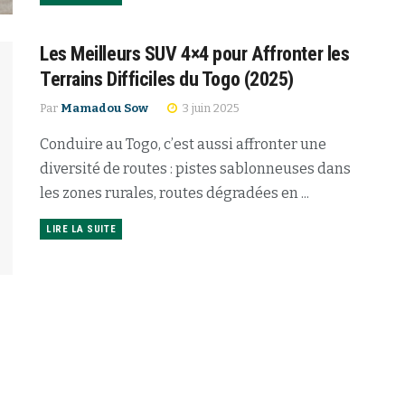
Les Meilleurs SUV 4×4 pour Affronter les
Terrains Difficiles du Togo (2025)
Par
Mamadou Sow
3 juin 2025
Conduire au Togo, c’est aussi affronter une
diversité de routes : pistes sablonneuses dans
les zones rurales, routes dégradées en ...
LIRE LA SUITE