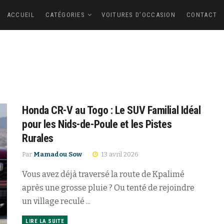
ACCUEIL
CATÉGORIES
VOITURES D’OCCASION
CONTACT
Honda CR-V au Togo : Le SUV Familial Idéal
pour les Nids-de-Poule et les Pistes
Rurales
Par
Mamadou Sow
13 avril 2026
Vous avez déjà traversé la route de Kpalimé
après une grosse pluie ? Ou tenté de rejoindre
un village reculé ...
LIRE LA SUITE