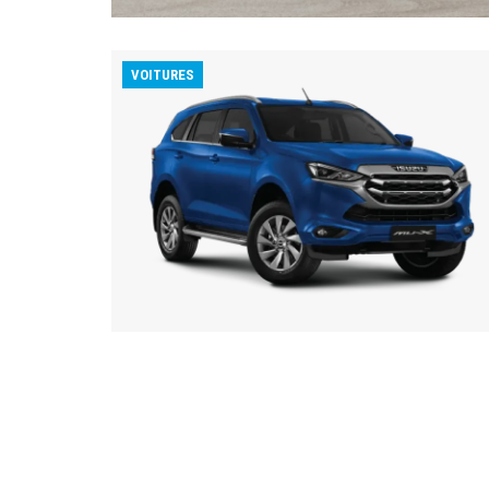
VOITURES