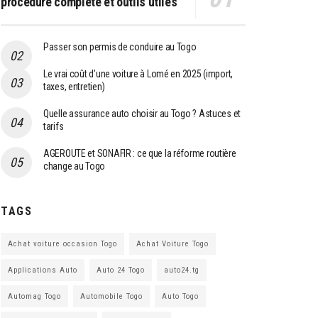
procédure complète et outils utiles
Passer son permis de conduire au Togo
Le vrai coût d’une voiture à Lomé en 2025 (import,
taxes, entretien)
Quelle assurance auto choisir au Togo ? Astuces et
tarifs
AGEROUTE et SONAFIR : ce que la réforme routière
change au Togo
TAGS
Achat voiture occasion Togo
Achat Voiture Togo
Applications Auto
Auto 24 Togo
auto24.tg
Automag Togo
Automobile Togo
Auto Togo