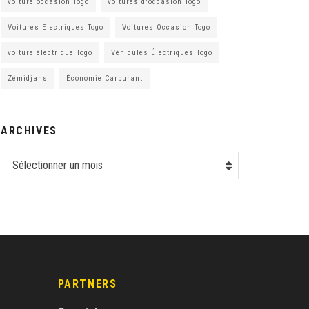
voiture occasion Togo
voitures d'occasion Togo
Voitures Electriques Togo
Voitures Occasion Togo
voiture électrique Togo
Véhicules Électriques Togo
Zémidjans
Économie Carburant
ARCHIVES
Sélectionner un mois
PARTNERS