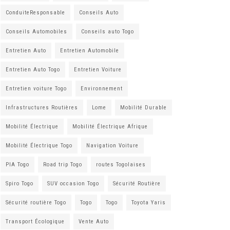
ConduiteResponsable
Conseils Auto
Conseils Automobiles
Conseils auto Togo
Entretien Auto
Entretien Automobile
Entretien Auto Togo
Entretien Voiture
Entretien voiture Togo
Environnement
Infrastructures Routières
Lome
Mobilité Durable
Mobilité Électrique
Mobilité Électrique Afrique
Mobilité Électrique Togo
Navigation Voiture
PIA Togo
Road trip Togo
routes Togolaises
Spiro Togo
SUV occasion Togo
Sécurité Routière
Sécurité routière Togo
Togo
Togo
Toyota Yaris
Transport Écologique
Vente Auto