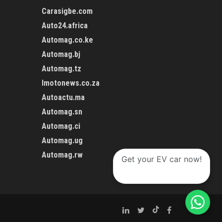
Carasigbe.com
Auto24.africa
Automag.co.ke
Automag.bj
Automag.tz
Imotonews.co.za
Autoactu.ma
Automag.sn
Automag.ci
Automag.ug
Automag.rw
Get your EV car now!