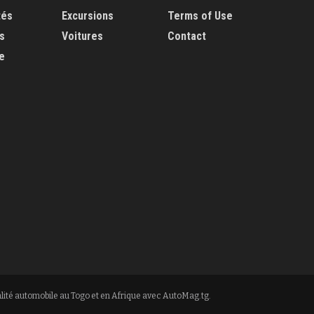
tés
Excursions
Terms of Use
s
Voitures
Contact
e
lité automobile au Togo et en Afrique avec AutoMag.tg.