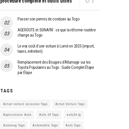
procédure complète et outils utiles
Passer son permis de conduire au Togo
AGEROUTE et SONAFIR : ce que la réforme routière
change au Togo
Le vrai coût d’une voiture à Lomé en 2025 (import,
taxes, entretien)
Remplacement des Bougies d’Allumage sur les
Toyota Populaires au Togo : Guide Complet Étape
par Étape
TAGS
Achat voiture occasion Togo
Achat Voiture Togo
Applications Auto
Auto 24 Togo
auto24.tg
Automag Togo
Automobile Togo
Auto Togo