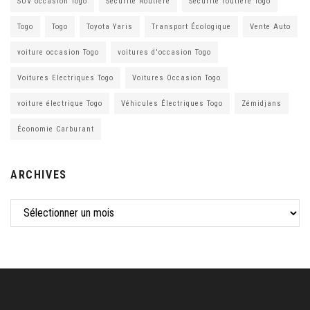
SUV occasion Togo
Sécurité Routière
Sécurité routière Togo
Togo
Togo
Toyota Yaris
Transport Écologique
Vente Auto
voiture occasion Togo
voitures d'occasion Togo
Voitures Electriques Togo
Voitures Occasion Togo
voiture électrique Togo
Véhicules Électriques Togo
Zémidjans
Économie Carburant
ARCHIVES