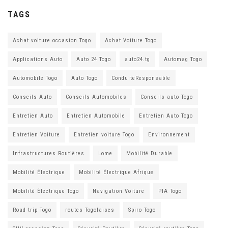
TAGS
Achat voiture occasion Togo
Achat Voiture Togo
Applications Auto
Auto 24 Togo
auto24.tg
Automag Togo
Automobile Togo
Auto Togo
ConduiteResponsable
Conseils Auto
Conseils Automobiles
Conseils auto Togo
Entretien Auto
Entretien Automobile
Entretien Auto Togo
Entretien Voiture
Entretien voiture Togo
Environnement
Infrastructures Routières
Lome
Mobilité Durable
Mobilité Électrique
Mobilité Électrique Afrique
Mobilité Électrique Togo
Navigation Voiture
PIA Togo
Road trip Togo
routes Togolaises
Spiro Togo