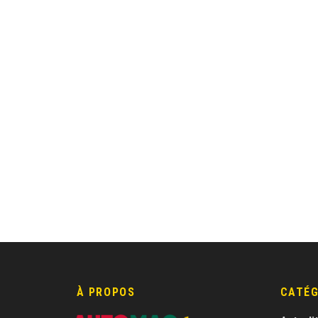
À PROPOS
CATÉG