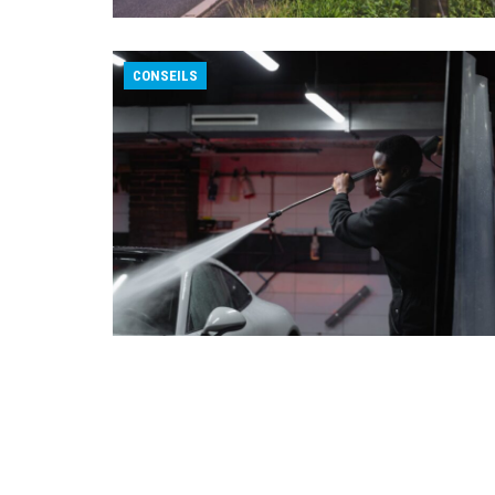
CONSEILS