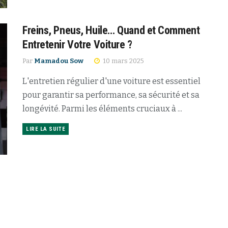
Freins, Pneus, Huile… Quand et Comment
Entretenir Votre Voiture ?
Par
Mamadou Sow
10 mars 2025
L'entretien régulier d'une voiture est essentiel
pour garantir sa performance, sa sécurité et sa
longévité. Parmi les éléments cruciaux à ...
LIRE LA SUITE