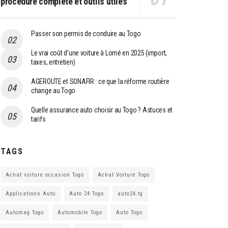
procédure complète et outils utiles
Passer son permis de conduire au Togo
Le vrai coût d’une voiture à Lomé en 2025 (import,
taxes, entretien)
AGEROUTE et SONAFIR : ce que la réforme routière
change au Togo
Quelle assurance auto choisir au Togo ? Astuces et
tarifs
TAGS
Achat voiture occasion Togo
Achat Voiture Togo
Applications Auto
Auto 24 Togo
auto24.tg
Automag Togo
Automobile Togo
Auto Togo