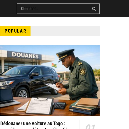
POPULAR
Dédouaner une voiture au Togo :