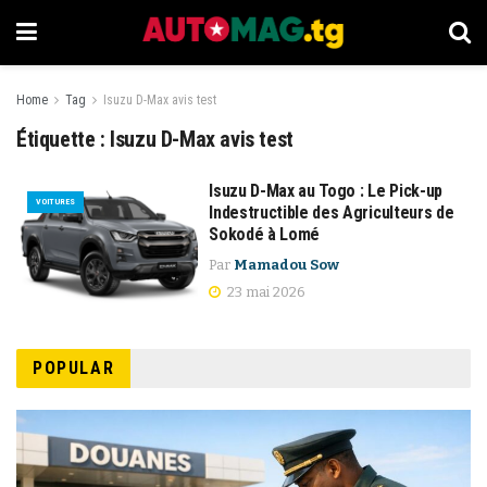
Home
Tag
Isuzu D-Max avis test
Étiquette :
Isuzu D-Max avis test
Isuzu D-Max au Togo : Le Pick-up
VOITURES
Indestructible des Agriculteurs de
Sokodé à Lomé
Par
Mamadou Sow
23 mai 2026
POPULAR