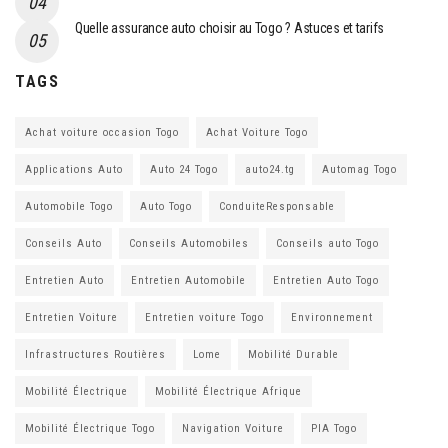
Quelle assurance auto choisir au Togo ? Astuces et tarifs
TAGS
Achat voiture occasion Togo
Achat Voiture Togo
Applications Auto
Auto 24 Togo
auto24.tg
Automag Togo
Automobile Togo
Auto Togo
ConduiteResponsable
Conseils Auto
Conseils Automobiles
Conseils auto Togo
Entretien Auto
Entretien Automobile
Entretien Auto Togo
Entretien Voiture
Entretien voiture Togo
Environnement
Infrastructures Routières
Lome
Mobilité Durable
Mobilité Électrique
Mobilité Électrique Afrique
Mobilité Électrique Togo
Navigation Voiture
PIA Togo