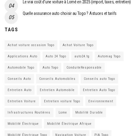
Le vrai coût d’une voiture à Lomé en 2025 (import, taxes, entretien)
Quelle assurance auto choisir au Togo ? Astuces et tarifs
TAGS
Achat voiture occasion Togo
Achat Voiture Togo
Applications Auto
Auto 24 Togo
auto24.tg
Automag Togo
Automobile Togo
Auto Togo
ConduiteResponsable
Conseils Auto
Conseils Automobiles
Conseils auto Togo
Entretien Auto
Entretien Automobile
Entretien Auto Togo
Entretien Voiture
Entretien voiture Togo
Environnement
Infrastructures Routières
Lome
Mobilité Durable
Mobilité Électrique
Mobilité Électrique Afrique
Mobilité Électrique Togo
Navigation Voiture
PIA Togo