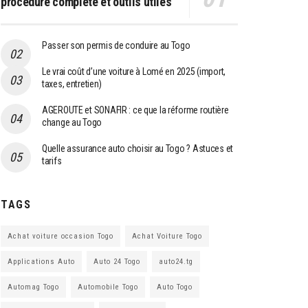
procédure complète et outils utiles
Passer son permis de conduire au Togo
Le vrai coût d’une voiture à Lomé en 2025 (import,
taxes, entretien)
AGEROUTE et SONAFIR : ce que la réforme routière
change au Togo
Quelle assurance auto choisir au Togo ? Astuces et
tarifs
TAGS
Achat voiture occasion Togo
Achat Voiture Togo
Applications Auto
Auto 24 Togo
auto24.tg
Automag Togo
Automobile Togo
Auto Togo