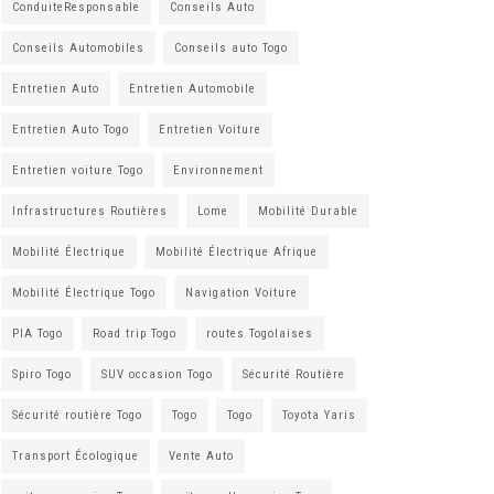
ConduiteResponsable
Conseils Auto
Conseils Automobiles
Conseils auto Togo
Entretien Auto
Entretien Automobile
Entretien Auto Togo
Entretien Voiture
Entretien voiture Togo
Environnement
Infrastructures Routières
Lome
Mobilité Durable
Mobilité Électrique
Mobilité Électrique Afrique
Mobilité Électrique Togo
Navigation Voiture
PIA Togo
Road trip Togo
routes Togolaises
Spiro Togo
SUV occasion Togo
Sécurité Routière
Sécurité routière Togo
Togo
Togo
Toyota Yaris
Transport Écologique
Vente Auto