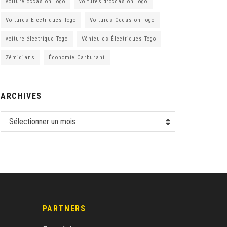
voiture occasion Togo
voitures d'occasion Togo
Voitures Electriques Togo
Voitures Occasion Togo
voiture électrique Togo
Véhicules Électriques Togo
Zémidjans
Économie Carburant
ARCHIVES
Sélectionner un mois
PARTNERS