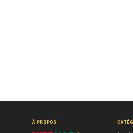
À PROPOS
CATÉG