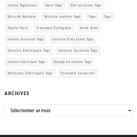
routes Togolaises
Spiro Togo
SUV occasion Togo
Sécurité Routière
Sécurité routière Togo
Togo
Togo
Toyota Yaris
Transport Écologique
Vente Auto
voiture occasion Togo
voitures d'occasion Togo
Voitures Electriques Togo
Voitures Occasion Togo
voiture électrique Togo
Voyage en voiture Togo
Véhicules Électriques Togo
Économie Carburant
ARCHIVES