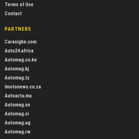
Terms of Use
Contact
PARTNERS
Carasigbe.com
Auto24.africa
Automag.co.ke
Automag.bj
Automag.tz
Imotonews.co.za
Autoactu.ma
Automag.sn
Automag.ci
Automag.ug
Automag.rw