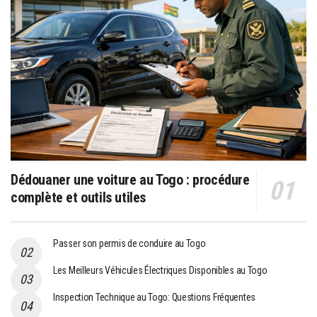
Dédouaner une voiture au Togo : procédure
complète et outils utiles
Passer son permis de conduire au Togo
Les Meilleurs Véhicules Électriques Disponibles au Togo
Inspection Technique au Togo: Questions Fréquentes